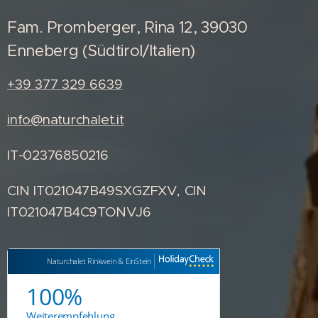
Fam. Promberger, Rina 12, 39030
Enneberg (Südtirol/Italien)
+39 377 329 6639
info@naturchalet.it
IT-02376850216
CIN IT021047B49SXGZFXV, CIN
IT021047B4C9TONVJ6
Naturchalet Rinkwein & EinStein
100%
Weiterempfehlung