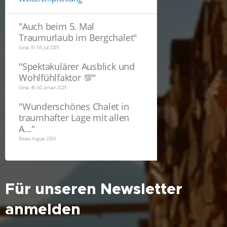
"
Auch beim 5. Mal
Traumurlaub im Bergchalet
"
Gesa, 51-55, Juli 2025
"
Spektakulärer Ausblick und
Wohlfühlfaktor 💯
"
Gesa, 46-50, Januar 2025
"
Wunderschönes Chalet in
traumhafter Lage mit allen
A...
"
Beate, August 2024
Für unseren Newsletter
anmelden