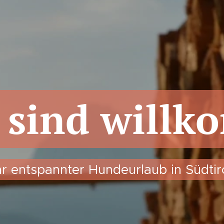
 sind willk
hr entspannter Hundeurlaub in Südtir