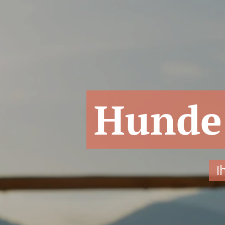
Hunde
I