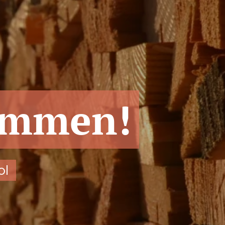
ommen!
ol