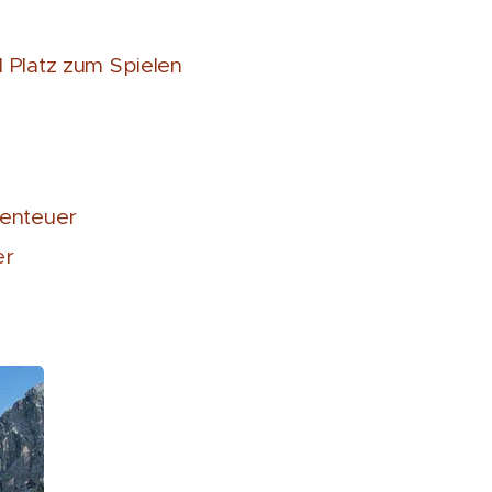
l Platz zum Spielen
benteuer
er