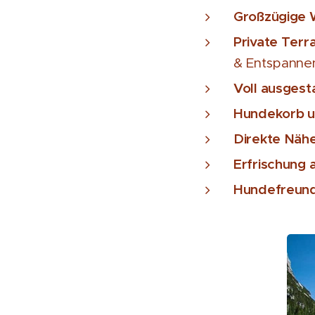
Großzügige
Private Terr
& Entspanne
Voll ausgest
Hundekorb 
Direkte Näh
Erfrischung 
Hundefreund