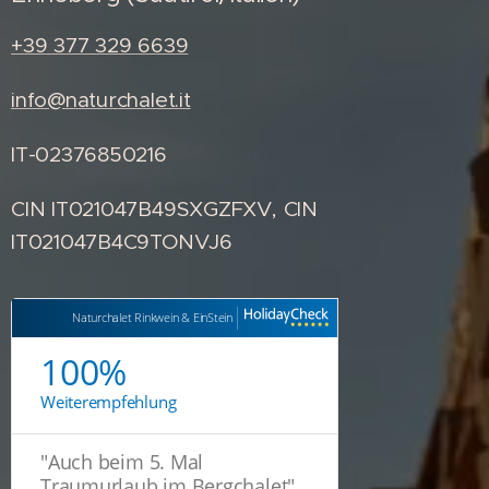
+39 377 329 6639
info@naturchalet.it
IT-02376850216
CIN IT021047B49SXGZFXV, CIN
IT021047B4C9TONVJ6
Naturchalet Rinkwein & EinStein
100%
Weiterempfehlung
"
Auch beim 5. Mal
Traumurlaub im Bergchalet
"