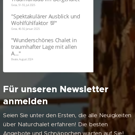
Gesa, 51-55, Juli 2025
"
Spektakulärer Ausblick und
Wohlfühlfaktor 💯
"
Gesa, 46-50, Januar 2025
"
Wunderschönes Chalet in
traumhafter Lage mit allen
A...
"
Beate, August 2024
Für unseren Newsletter
anmelden
Seien Sie unter den Ersten, die alle Neuigkeiten
über Naturchalet erfahren! Die besten
Angebote und Schnäppchen warten auf Sie!