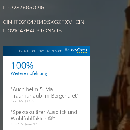
IT-02376850216
CIN IT021047B49SXGZFXV, CIN
IT021047B4C9TONVJ6
Naturchalet Rinkwein & EinStein
100%
Weiterempfehlung
"
Auch beim 5. Mal
Traumurlaub im Bergchalet
"
Gesa, 51-55, Juli 2025
"
Spektakulärer Ausblick und
Wohlfühlfaktor 💯
"
Gesa, 46-50, Januar 2025